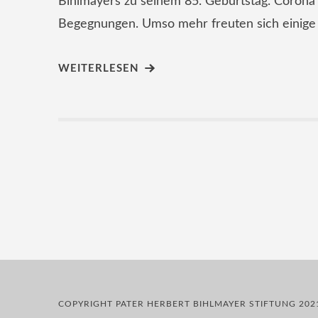
Bihlmayers zu seinem 85. Geburtstag. Corona
Begegnungen. Umso mehr freuten sich einige 
WEITERLESEN
COPYRIGHT PATER HERBERT BIHLMAYER STIFTUNG 202